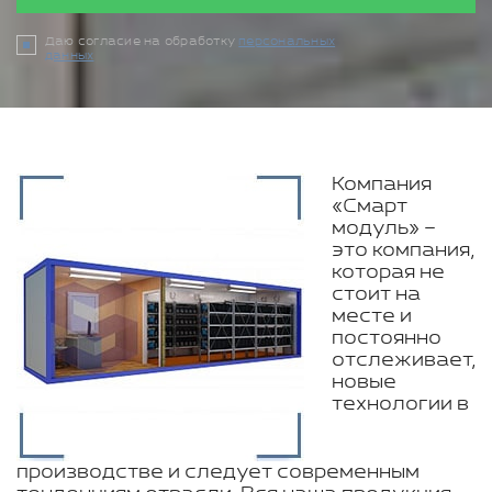
Даю согласие на обработку
персональных
данных
Компания
«Смарт
модуль» –
это компания,
которая не
стоит на
месте и
постоянно
отслеживает,
новые
технологии в
производстве и следует современным