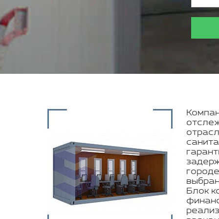
Компан
отслеж
отрасл
санита
гарант
задерж
городе
выбран
Блок к
финанс
реализ