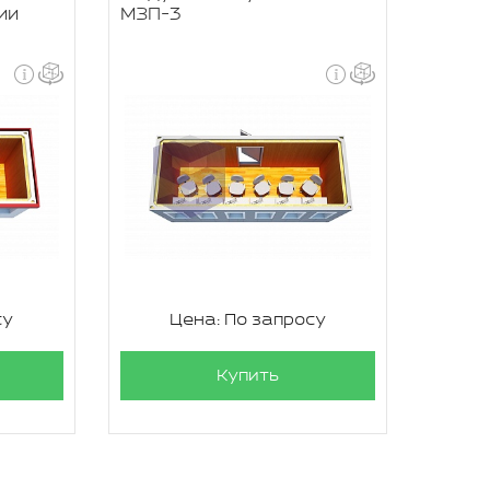
ии
МЗП-3
су
Цена: По запросу
Купить