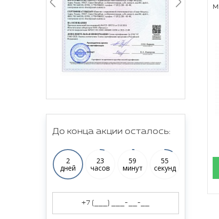
м
До конца акции осталось:
2
23
59
54
дней
часов
минут
секунд