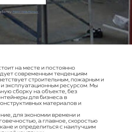
работку
персональных
стоит на месте и постоянно
ледует современным тенденциям
ветствует строительным, пожарным и
 и эксплуатационным ресурсом. Мы
ую сборку на объекте, без
онтейнеры для бизнеса в
конструктивных материалов и
ние, для экономии времени и
говечностью, а главное, скоростью
акане и определиться с наилучшим