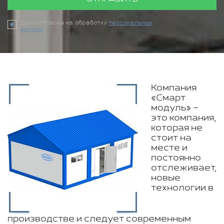
Даю согласие на обработку
персональных
данных
Компания
«Смарт
модуль» –
это компания,
которая не
стоит на
месте и
постоянно
отслеживает,
новые
технологии в
производстве и следует современным