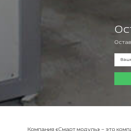
Ос
Остав
Компания «Смарт модуль» – это компа