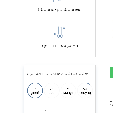
Сборно-разборные
До -50 градусов
До конца акции осталось:
2
23
59
53
дней
часов
минут
секунд
Б
с