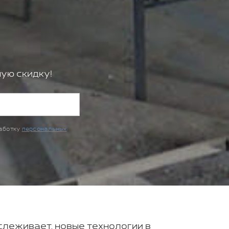
ую скидку!
работку
персональных
тслеживает, новые технологии в