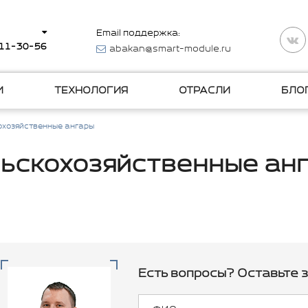
Email поддержка:
511-30-56
abakan@smart-module.ru
И
ТЕХНОЛОГИЯ
ОТРАСЛИ
БЛО
охозяйственные ангары
ьскохозяйственные ан
Есть вопросы? Оставьте з