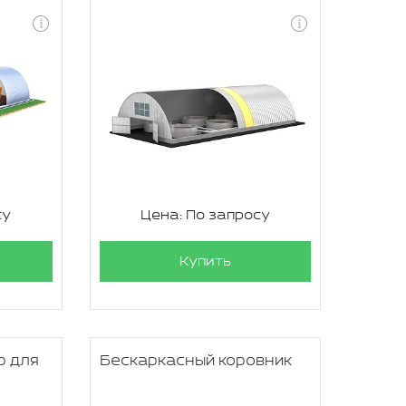
су
Цена: По запросу
Купить
р для
Бескаркасный коровник