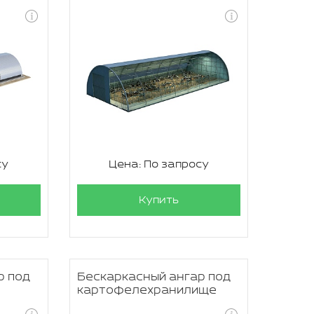
су
Цена: По запросу
Купить
р под
Бескаркасный ангар под
картофелехранилище