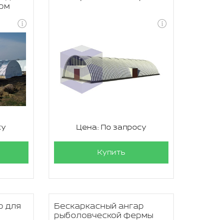
рм
су
Цена: По запросу
Купить
р для
Бескаркасный ангар
рыболовческой фермы