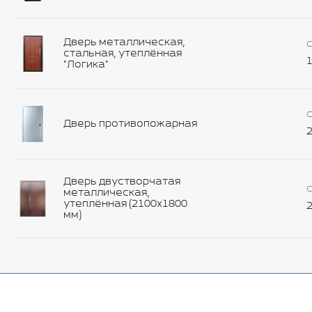
Дверь металлическая,
С
стальная, утеплённая
1
"Логика"
С
Дверь противопожарная
2
Дверь двустворчатая
С
металлическая,
утеплённая (2100х1800
2
мм)