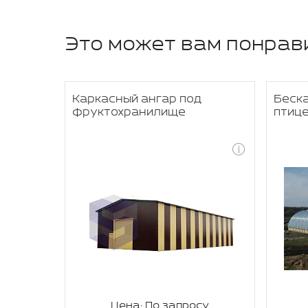
Это может вам понрав
 под
Каркасный ангар под
Беска
е
фруктохранилище
птиц
су
Цена: По запросу