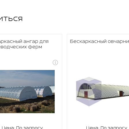
иться
ркасный ангар для
Бескаркасный овчарни
еводческих ферм
Цена: По запросу
Цена: По запросу