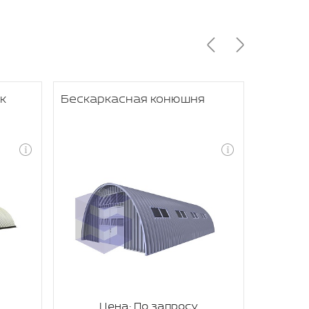
к
Бескаркасная конюшня
Бескар
сельхо
Цена: По запросу
Ц