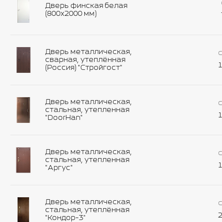
Дверь финская белая
(800х2000 мм)
Дверь металлическая,
С
сварная, утеплённая
1
(Россия) "Стройгост"
Дверь металлическая,
С
стальная, утепленная
1
"DoorHan"
Дверь металлическая,
С
стальная, утепленная
1
"Аргус"
Дверь металлическая,
С
стальная, утеплённая
2
"Кондор-3"