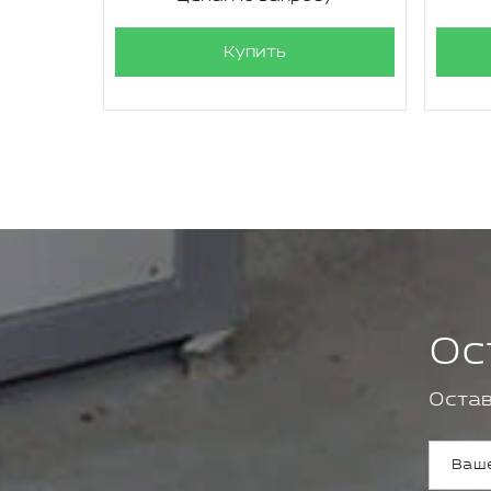
Купить
Ос
Остав