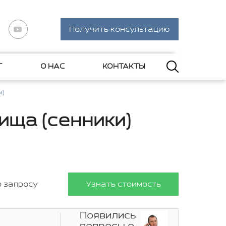
Получить консультацию
Г
О НАС
КОНТАКТЫ
и)
ища (сенники)
о запросу
Узнать стоимость
Появились