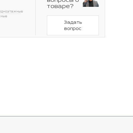
вопросы о
товаре?
Одноэтажные
сные
Задать
вопрос