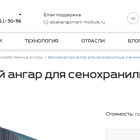
Email поддержка:
511-30-56
abakan@smart-module.ru
И
ТЕХНОЛОГИЯ
ОТРАСЛИ
БЛО
охозяйственные ангары
Бескаркасный ангар для сенохранилища (сенник
 ангар для сенохранил
Стоимость:
п