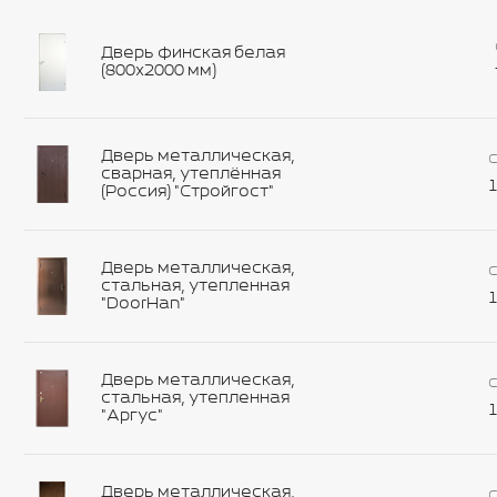
Дверь финская белая
(800х2000 мм)
Дверь металлическая,
С
сварная, утеплённая
1
(Россия) "Стройгост"
Дверь металлическая,
С
стальная, утепленная
1
"DoorHan"
Дверь металлическая,
С
стальная, утепленная
1
"Аргус"
Дверь металлическая,
С