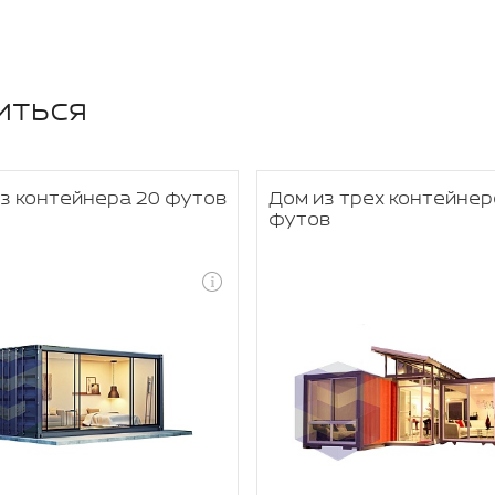
иться
з контейнера 20 футов
Дом из трех контейнер
футов