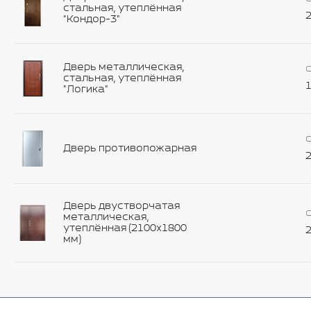
стальная, утеплённая
2
"Кондор-3"
Дверь металлическая,
С
стальная, утеплённая
1
"Логика"
С
Дверь противопожарная
2
Дверь двустворчатая
С
металлическая,
утеплённая (2100х1800
2
мм)