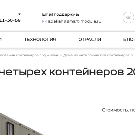
Email поддержка:
511-30-56
abakan@smart-module.ru
И
ТЕХНОЛОГИЯ
ОТРАСЛИ
БЛО
дование контейнеров под жилье
Дома из металлической контейнеров
 четырех контейнеров 2
Стоимость:
п