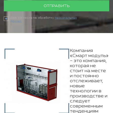
ОТПРАВИТЬ
Даю согласие на обработку
персональных
данных
Компания
«Смарт модуль»
– это компания,
которая не
стоит на месте
и постоянно
отслеживает,
новые
технологии в
производстве и
следует
современным
тенденциям