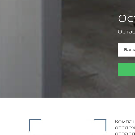
Ос
Остав
Компан
отслеж
отрасл