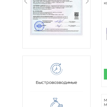
к
Быстровозводимые
М
М