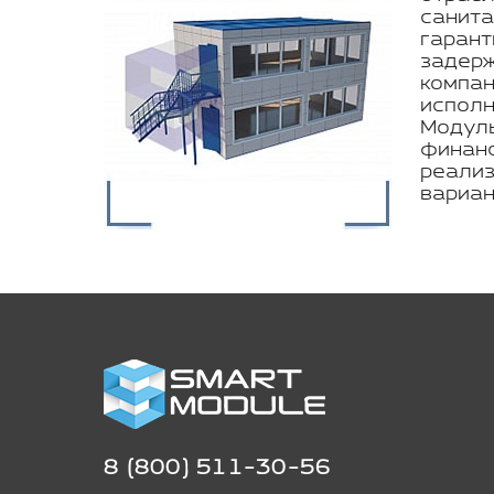
санита
гарант
задерж
компан
исполн
Модуль
финанс
реализ
вариан
8 (800) 511-30-56