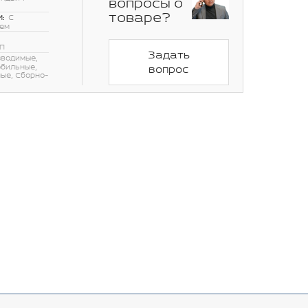
вопросы о
товаре?
:
С
шем
П
Задать
водимые,
обильные,
вопрос
ые, Сборно-