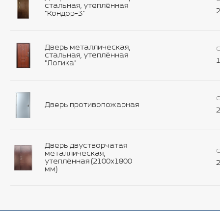
стальная, утеплённая
2
"Кондор-3"
Дверь металлическая,
С
стальная, утеплённая
1
"Логика"
С
Дверь противопожарная
2
Дверь двустворчатая
С
металлическая,
утеплённая (2100х1800
2
мм)