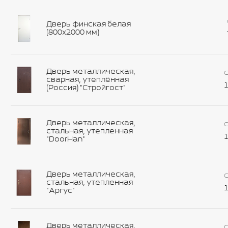
Дверь финская белая
(800х2000 мм)
Дверь металлическая,
С
сварная, утеплённая
1
(Россия) "Стройгост"
Дверь металлическая,
С
стальная, утепленная
1
"DoorHan"
Дверь металлическая,
С
стальная, утепленная
1
"Аргус"
Дверь металлическая,
С