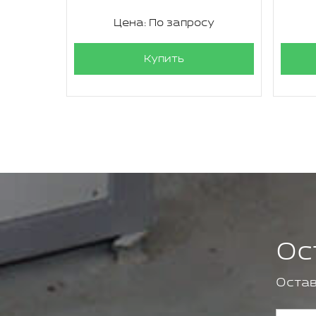
су
Цена: По запросу
Купить
Ос
Остав