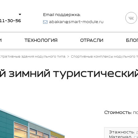
Email поддержка:
511-30-56
abakan@smart-module.ru
И
ТЕХНОЛОГИЯ
ОТРАСЛИ
БЛО
тративные здания модульного типа
Спортивные комплексы модульного 
 зимний туристически
Стоимость:
п
Этажность:
Материал:
С