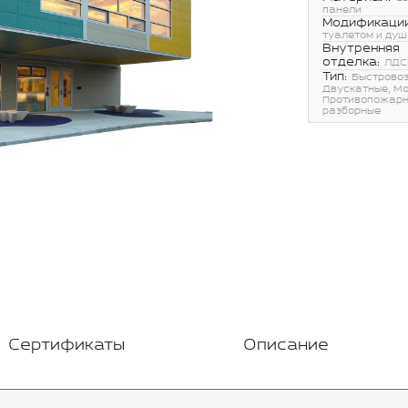
панели
Модификации
туалетом и ду
Внутренняя
отделка:
ЛДС
Тип:
Быстровоз
Двускатные, М
Противопожарн
разборные
Сертификаты
Описание