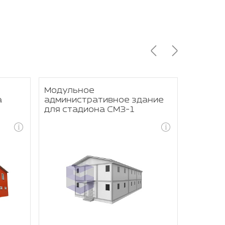
Модульное
Модуль
а
административное здание
оздоро
для стадиона СМЗ-1
спорти