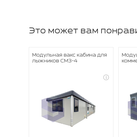
Это может вам понрав
лка для
Модульная вакс кабина для
Моду
4
лыжников СМЗ-4
комм