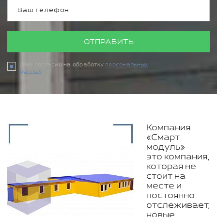
ОТПРАВИТЬ
Даю согласие на обработку
персональных
данных
Компания
«Смарт
модуль» –
это компания,
которая не
стоит на
месте и
постоянно
отслеживает,
новые