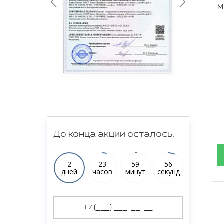
м
До конца акции осталось:
2
23
59
55
дней
часов
минут
секунд