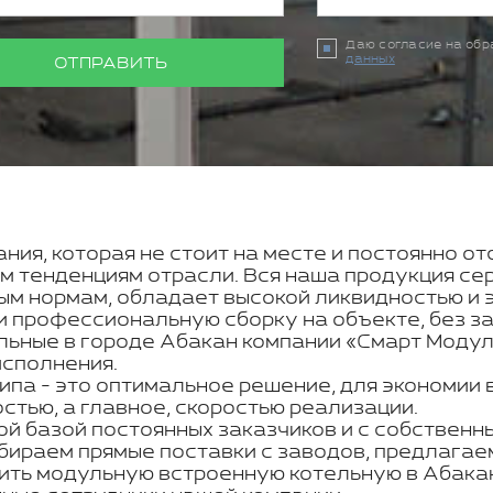
Даю согласие на об
данных
ОТПРАВИТЬ
ния, которая не стоит на месте и постоянно о
м тенденциям отрасли. Вся наша продукция се
ым нормам, обладает высокой ликвидностью и 
 профессиональную сборку на объекте, без за
льные в городе Абакан компании «Смарт Модул
исполнения.
па - это оптимальное решение, для экономии 
тью, а главное, скоростью реализации.
ой базой постоянных заказчиков и с собствен
бираем прямые поставки с заводов, предлагае
пить модульную встроенную котельную в Абака