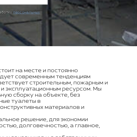
работку
персональных
стоит на месте и постоянно
ледует современным тенденциям
ветствует строительным, пожарным и
 и эксплуатационным ресурсом. Мы
ую сборку на объекте, без
ные туалеты в
конструктивных материалов и
альное решение, для экономии
стью, долговечностью, а главное,