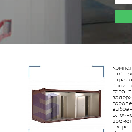
Компан
отслеж
отрасл
санита
гарант
задерж
городе
выбран
Блочно
времен
скорос