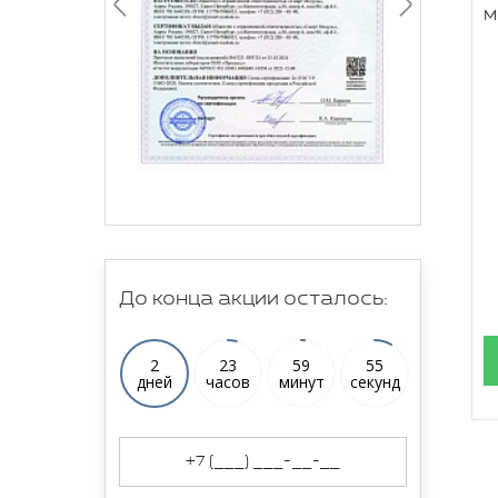
м
До конца акции осталось:
2
23
59
54
дней
часов
минут
секунд