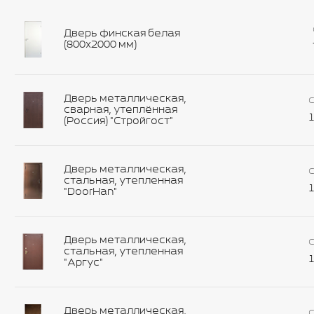
Дверь финская белая
(800х2000 мм)
Дверь металлическая,
С
сварная, утеплённая
1
(Россия) "Стройгост"
Дверь металлическая,
С
стальная, утепленная
1
"DoorHan"
Дверь металлическая,
С
стальная, утепленная
1
"Аргус"
Дверь металлическая,
С