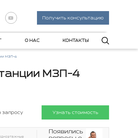
Получить консультацию
Г
О НАС
КОНТАКТЫ
ции МЗП-4
станции МЗП-4
о запросу
Узнать стоимость
Появились
Одноэтажные