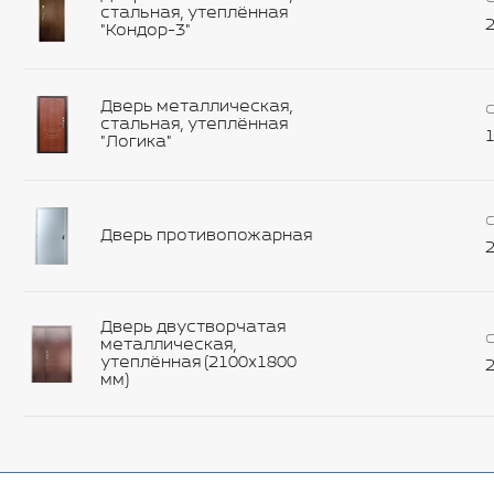
стальная, утеплённая
2
"Кондор-3"
Дверь металлическая,
С
стальная, утеплённая
1
"Логика"
С
Дверь противопожарная
2
Дверь двустворчатая
С
металлическая,
утеплённая (2100х1800
2
мм)