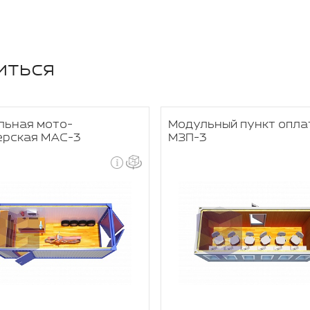
иться
льная мото-
Модульный пункт опла
ерская МАС-3
МЗП-3