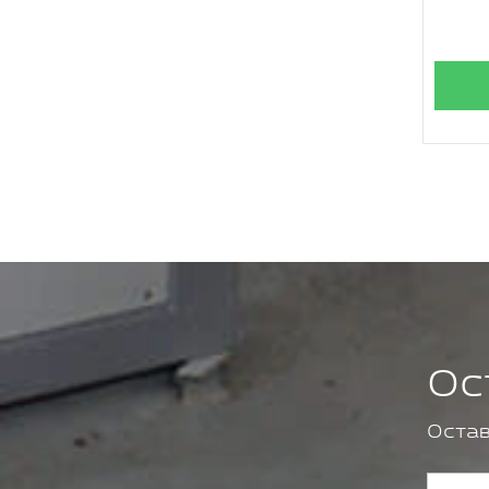
Ос
Остав