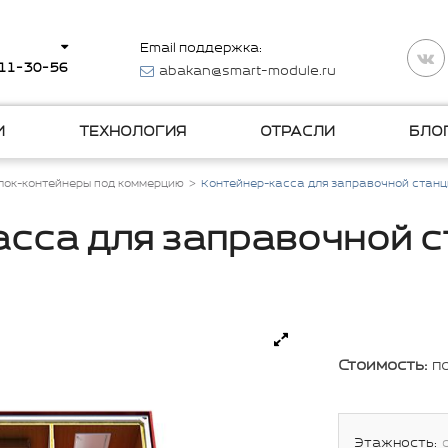
Email поддержка:
511-30-56
abakan@smart-module.ru
И
ТЕХНОЛОГИЯ
ОТРАСЛИ
БЛО
лок-контейнеры под коммерцию
Контейнер-касса для заправочной стан
сса для заправочной 
Стоимость:
п
Этажность: