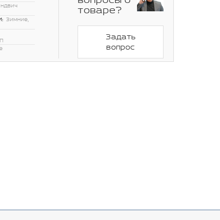
вопросы о
эндвич
товаре?
:
Зимние,
Задать
П
вопрос
е