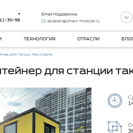
Email поддержка:
511-30-56
abakan@smart-module.ru
И
ТЕХНОЛОГИЯ
ОТРАСЛИ
БЛО
ейнер для станции таксопарка
нтейнер для станции та
С
1
О
3