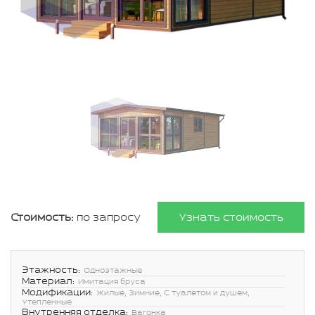
Стоимость:
по запросу
Узнать стоимость
Этажность:
Одноэтажные
Материал:
Имитация бруса
Модификации:
Жилые, Зимние, С туалетом и душем,
Утепленные
Внутренняя отделка:
Вагонка