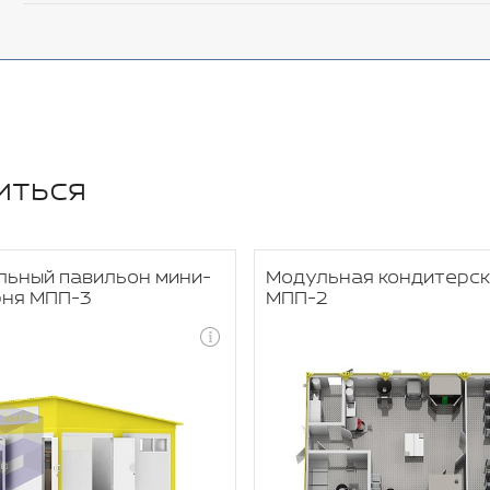
иться
льный павильон мини-
Модульная кондитерс
рня МПП-3
МПП-2