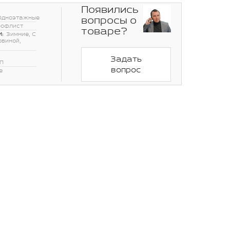
Появились
вопросы о
Одноэтажные
рофлист
товаре?
:
Зимние, С
овиной,
Задать
П
вопрос
е