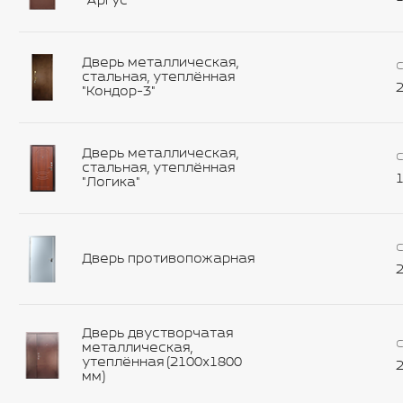
"Аргус"
Дверь металлическая,
С
стальная, утеплённая
2
"Кондор-3"
Дверь металлическая,
С
стальная, утеплённая
1
"Логика"
С
Дверь противопожарная
2
Дверь двустворчатая
С
металлическая,
утеплённая (2100х1800
2
мм)