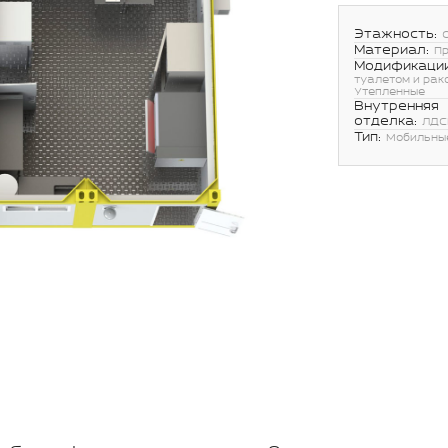
Этажность:
Материал:
П
Модификации
туалетом и рак
Утепленные
Внутренняя
отделка:
ЛДС
Тип:
Мобильны