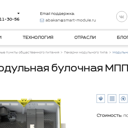
Email поддержка:
511-30-56
abakan@smart-module.ru
И
ТЕХНОЛОГИЯ
ОТРАСЛИ
БЛО
ые пункты общественного питания
Пекарни модульного типа
Модульн
одульная булочная МПП
Стоимость:
п