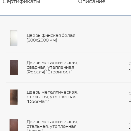
Сертификаты
Описание
Дверь финская белая
(800х2000 мм)
Дверь металлическая,
С
сварная, утеплённая
1
(Россия) "Стройгост"
Дверь металлическая,
С
стальная, утепленная
1
"DoorHan"
Дверь металлическая,
С
стальная, утепленная
1