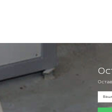
Ос
Остав