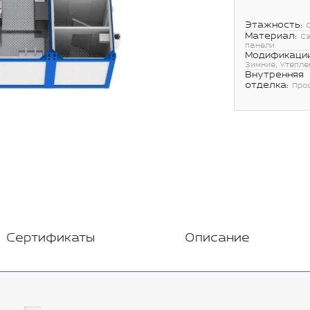
Этажность:
Материал:
С
панели
Модификации
Зимние, Утепле
Внутренняя
отделка:
Про
Сертификаты
Описание