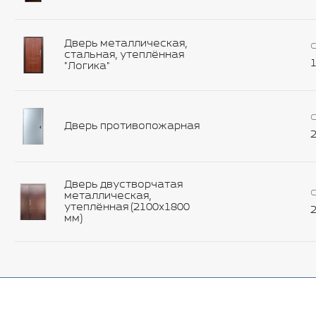
Дверь металлическая,
С
стальная, утеплённая
1
"Логика"
С
Дверь противопожарная
2
Дверь двустворчатая
С
металлическая,
утеплённая (2100х1800
2
мм)