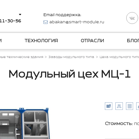
Email поддержка:
511-30-56
abakan@smart-module.ru
И
ТЕХНОЛОГИЯ
ОТРАСЛИ
БЛО
ые технические здания
Заводы модульного типа
Цеха модульного тип
Модульный цех МЦ-1
Стоимость:
п