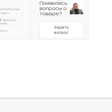
Появились
вопросы о
Одноэтажные
товаре?
эндвич
:
Высокие,
нные
Задать
флист
вопрос