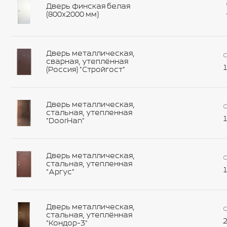
Дверь финская белая
(800х2000 мм)
Дверь металлическая,
С
сварная, утеплённая
1
(Россия) "Стройгост"
Дверь металлическая,
С
стальная, утепленная
1
"DoorHan"
Дверь металлическая,
С
стальная, утепленная
1
"Аргус"
Дверь металлическая,
С
стальная, утеплённая
2
"Кондор-3"