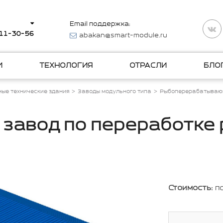
Email поддержка:
511-30-56
abakan@smart-module.ru
И
ТЕХНОЛОГИЯ
ОТРАСЛИ
БЛО
ые технические здания
Заводы модульного типа
Рыбоперерабатывающ
завод по переработке
Стоимость:
п