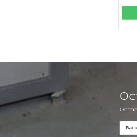
Ос
Остав