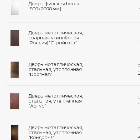
Дверь финская белая
(800х2000 мм)
Дверь металлическая,
С
сварная, утеплённая
1
(Россия) "Стройгост"
Дверь металлическая,
С
стальная, утепленная
1
"DoorHan"
Дверь металлическая,
С
стальная, утепленная
1
"Аргус"
Дверь металлическая,
С
стальная, утеплённая
2
"Кондор-3"