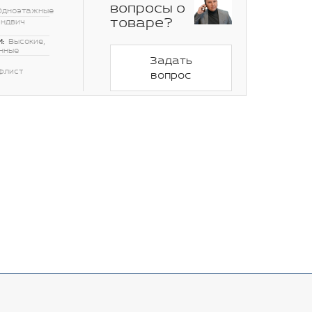
вопросы о
Одноэтажные
товаре?
эндвич
:
Высокие,
нные
Задать
флист
вопрос