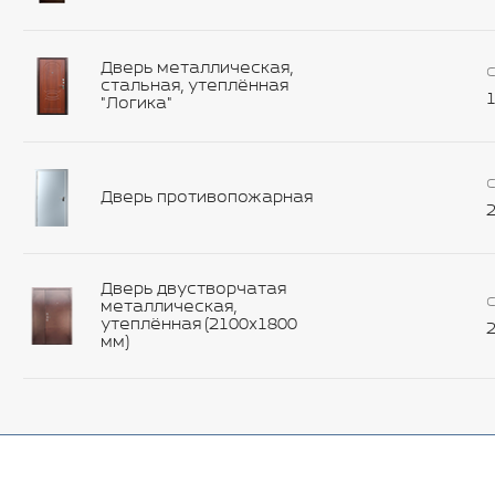
Дверь металлическая,
С
стальная, утеплённая
1
"Логика"
С
Дверь противопожарная
2
Дверь двустворчатая
С
металлическая,
утеплённая (2100х1800
2
мм)