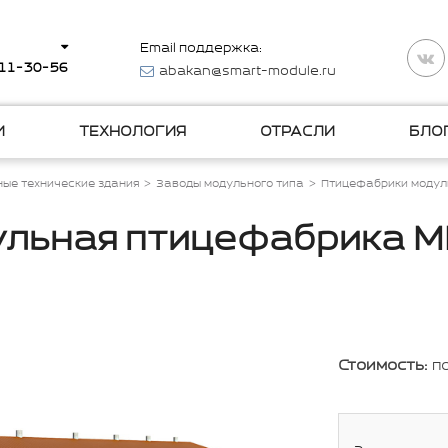
Email поддержка:
511-30-56
abakan@smart-module.ru
И
ТЕХНОЛОГИЯ
ОТРАСЛИ
БЛО
ые технические здания
Заводы модульного типа
Птицефабрики модул
льная птицефабрика 
Стоимость:
п