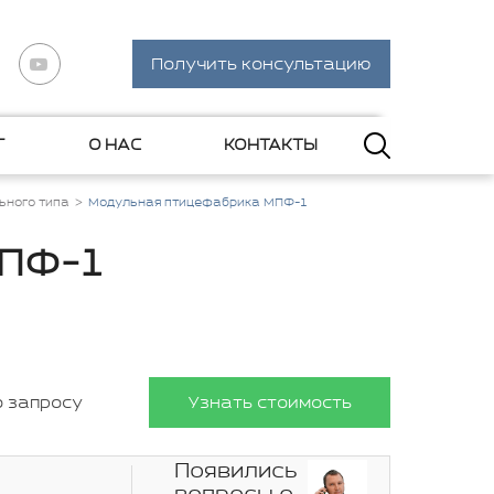
Получить консультацию
Г
О НАС
КОНТАКТЫ
ьного типа
Модульная птицефабрика МПФ-1
МПФ-1
о запросу
Узнать стоимость
Появились