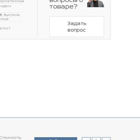
вопросы о
Одноэтажные
товаре?
эндвич
:
Высокие,
нные
Задать
флист
вопрос
Стоимость: