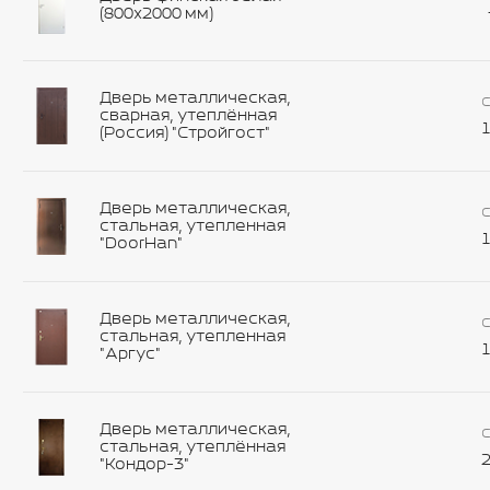
(800х2000 мм)
Дверь металлическая,
С
сварная, утеплённая
1
(Россия) "Стройгост"
Дверь металлическая,
С
стальная, утепленная
1
"DoorHan"
Дверь металлическая,
С
стальная, утепленная
1
"Аргус"
Дверь металлическая,
С
стальная, утеплённая
2
"Кондор-3"