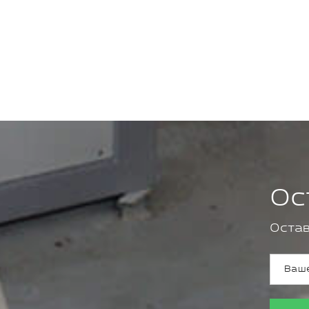
Ос
Остав