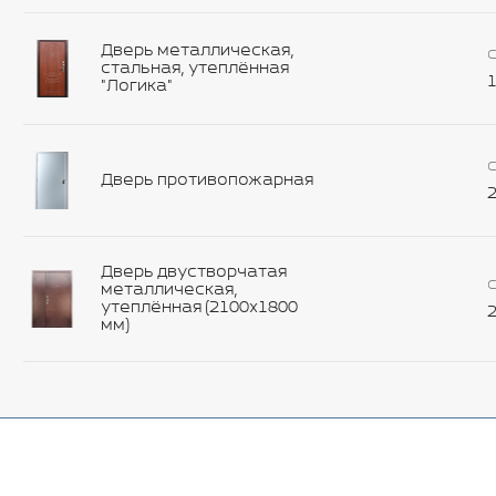
Дверь металлическая,
С
стальная, утеплённая
1
"Логика"
С
Дверь противопожарная
2
Дверь двустворчатая
С
металлическая,
утеплённая (2100х1800
2
мм)