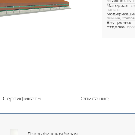
Этажность:
Материал:
С
панели
Модификации
Зимние, Утепле
Внутренняя
отделка:
Про
Сертификаты
Описание
Дверь финская белая