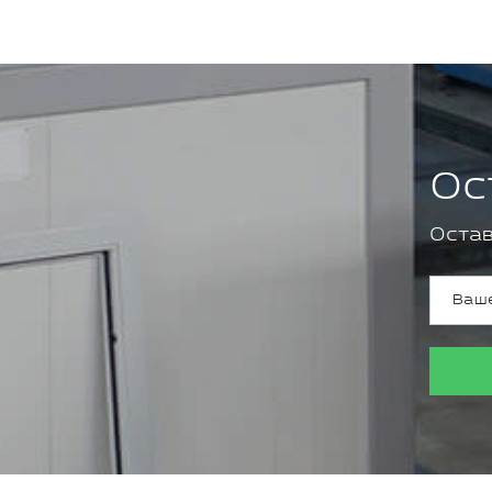
Ос
Остав