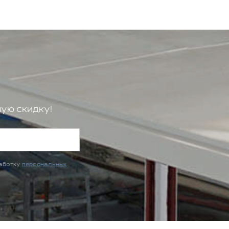
ую скидку!
работку
персональных