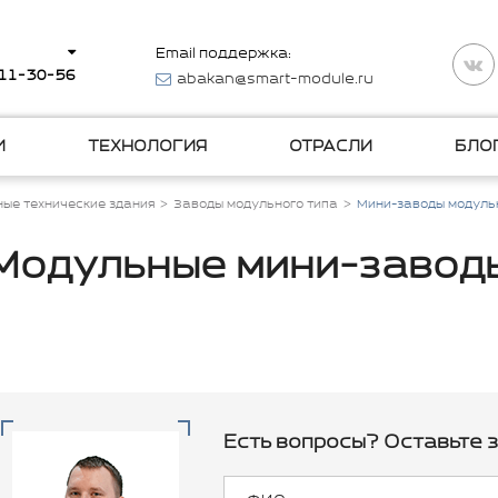
Email поддержка:
511-30-56
abakan@smart-module.ru
И
ТЕХНОЛОГИЯ
ОТРАСЛИ
БЛО
ые технические здания
Заводы модульного типа
Мини-заводы модуль
Модульные мини-завод
Есть вопросы? Оставьте з