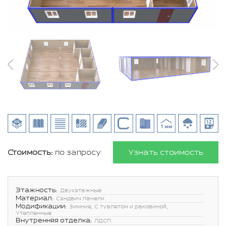
Стоимость:
по запросу
Узнать стоимость
Этажность:
Двухэтажные
Материал:
Сэндвич панели
Модификации:
Зимние, С туалетом и раковиной,
Утепленные
Внутренняя отделка:
ЛДСП