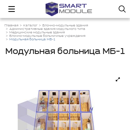
Главная
Каталог
Блочно-модульные здания
Административные здания модульного типа
Медицинские модульные здания
Блочно-модульные больничные учреждения
Модульная больница МБ-1
Модульная больница МБ-1