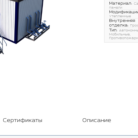
Материал:
С
панели
Модификации
Утепленные
Внутренняя
отделка:
Про
Тип:
Автономн
Мобильные,
Противопожар
Сертификаты
Описание