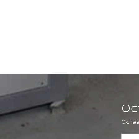
Ос
Остав