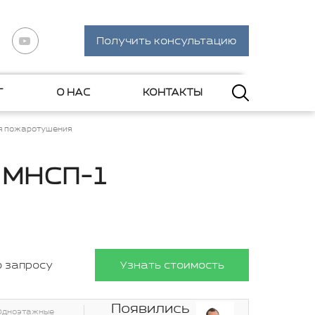
Получить консультацию
Г
О НАС
КОНТАКТЫ
я пожаротушения
в МНСП-1
о запросу
Узнать стоимость
Появились
Одноэтажные