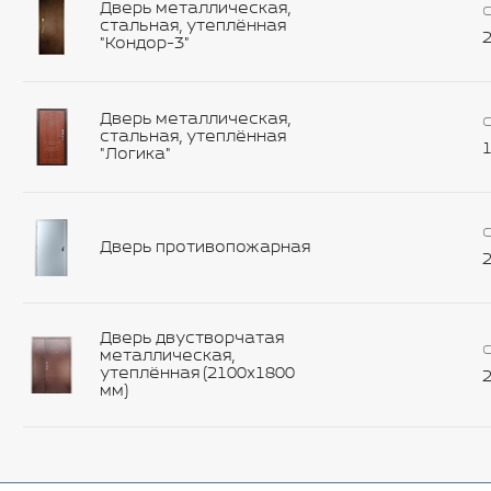
Дверь металлическая,
С
стальная, утеплённая
2
"Кондор-3"
Дверь металлическая,
С
стальная, утеплённая
1
"Логика"
С
Дверь противопожарная
2
Дверь двустворчатая
С
металлическая,
утеплённая (2100х1800
2
мм)