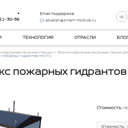
Email поддержка:
511-30-56
abakan@smart-module.ru
И
ТЕХНОЛОГИЯ
ОТРАСЛИ
БЛО
о-модульные насосные станции
Блочно-модульные насосные станции дл
с пожарных гидрантов МНСП-1
кс пожарных гидранто
Стоимость:
п
Этажность: