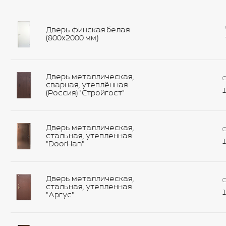
Дверь финская белая
(800х2000 мм)
Дверь металлическая,
С
сварная, утеплённая
1
(Россия) "Стройгост"
Дверь металлическая,
С
стальная, утепленная
1
"DoorHan"
Дверь металлическая,
С
стальная, утепленная
1
"Аргус"