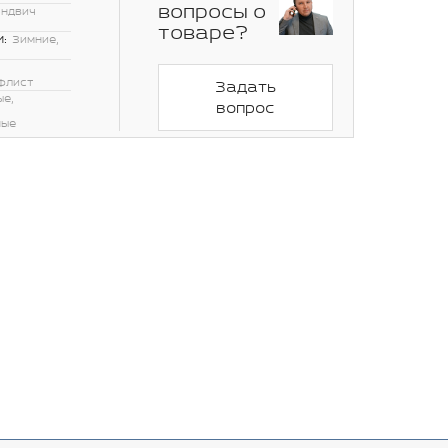
вопросы о
эндвич
товаре?
:
Зимние,
флист
Задать
ые,
вопрос
ные