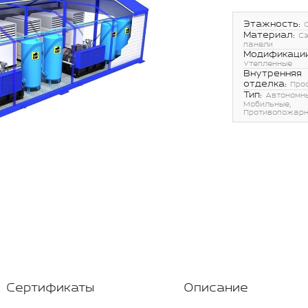
Этажность:
Материал:
С
панели
Модификации
Утепленные
Внутренняя
отделка:
Про
Тип:
Автономн
Мобильные,
Противопожар
Сертификаты
Описание