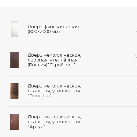
Дверь финская белая
(800х2000 мм)
Дверь металлическая,
С
сварная, утеплённая
1
(Россия) "Стройгост"
Дверь металлическая,
С
стальная, утепленная
1
"DoorHan"
Дверь металлическая,
С
стальная, утепленная
1
"Аргус"