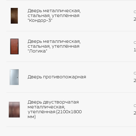
Дверь металлическая,
С
стальная, утеплённая
2
"Кондор-3"
Дверь металлическая,
С
стальная, утеплённая
1
"Логика"
С
Дверь противопожарная
2
Дверь двустворчатая
С
металлическая,
утеплённая (2100х1800
2
мм)