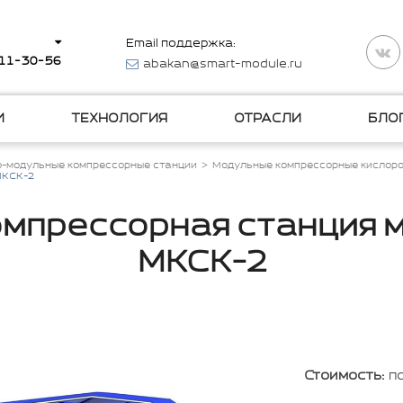
Email поддержка:
511-30-56
abakan@smart-module.ru
И
ТЕХНОЛОГИЯ
ОТРАСЛИ
БЛО
о-модульные компрессорные станции
Модульные компрессорные кислоро
МКСК-2
мпрессорная станция 
МКСК-2
Стоимость:
п