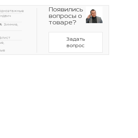
Появились
Одноэтажные
вопросы о
эндвич
товаре?
:
Зимние,
флист
Задать
ые,
вопрос
ные