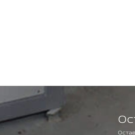
Ос
Остав