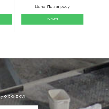
Цена: По запросу
Ц
Купить
ую скидку!