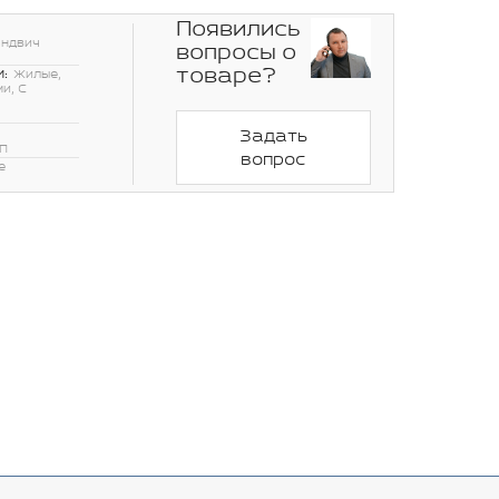
Появились
эндвич
вопросы о
товаре?
:
Жилые,
и, С
Задать
П
вопрос
е