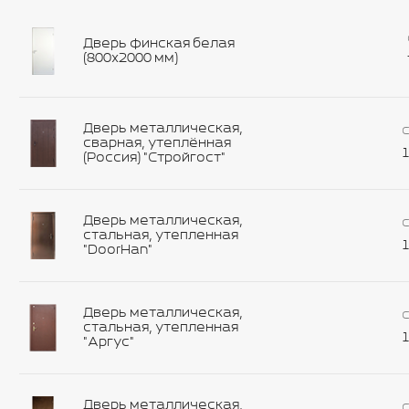
Дверь финская белая
(800х2000 мм)
Дверь металлическая,
С
сварная, утеплённая
1
(Россия) "Стройгост"
Дверь металлическая,
С
стальная, утепленная
1
"DoorHan"
Дверь металлическая,
С
стальная, утепленная
1
"Аргус"
Дверь металлическая,
С