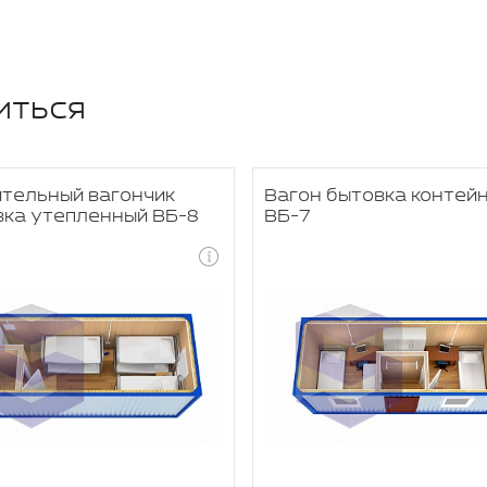
иться
ительный вагончик
Вагон бытовка контей
вка утепленный ВБ-8
ВБ-7