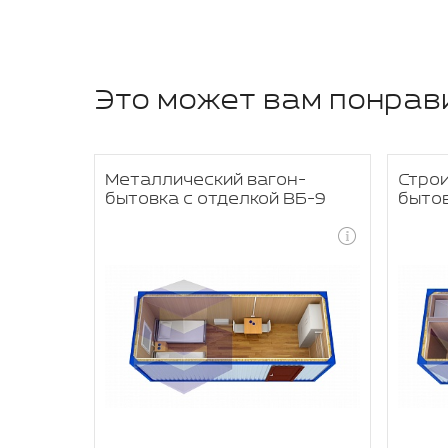
Это может вам понрав
я
Металлический вагон-
Стро
бытовка с отделкой ВБ-9
быто