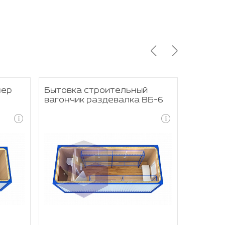
нер
Бытовка строительный
Вагон 
вагончик раздевалка ВБ-6
одежды