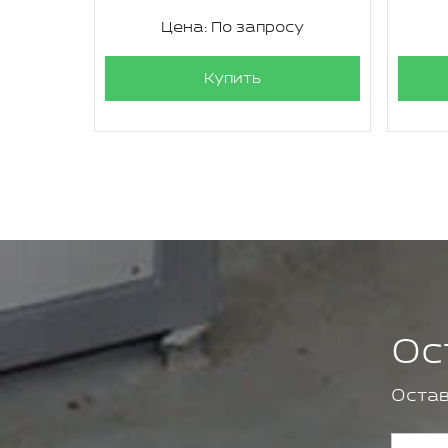
су
Цена: По запросу
Купить
Ос
Остав