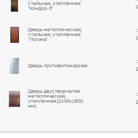
стальная, утеплённая
2
"Кондор-3"
Дверь металлическая,
С
стальная, утеплённая
1
"Логика"
С
Дверь противопожарная
2
Дверь двустворчатая
С
металлическая,
утеплённая (2100х1800
2
мм)