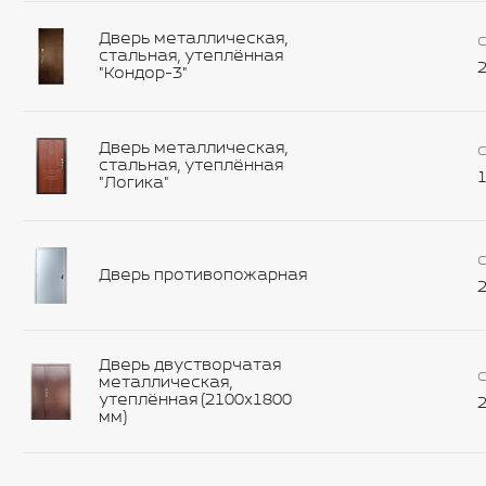
Дверь металлическая,
С
стальная, утеплённая
2
"Кондор-3"
Дверь металлическая,
С
стальная, утеплённая
1
"Логика"
С
Дверь противопожарная
2
Дверь двустворчатая
С
металлическая,
утеплённая (2100х1800
2
мм)