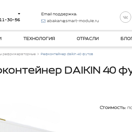
Email поддержка:
511-30-56
abakan@smart-module.ru
И
ТЕХНОЛОГИЯ
ОТРАСЛИ
БЛО
ы рефрижераторные
Рефконтейнер daikin 40 футов
контейнер DAIKIN 40 ф
Стоимость:
п