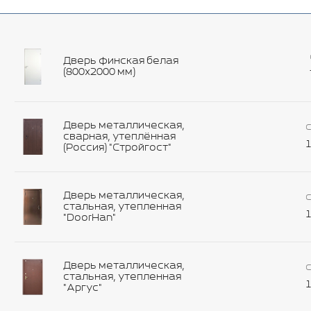
Дверь финская белая
(800х2000 мм)
Дверь металлическая,
С
сварная, утеплённая
1
(Россия) "Стройгост"
Дверь металлическая,
С
стальная, утепленная
1
"DoorHan"
Дверь металлическая,
С
стальная, утепленная
1
"Аргус"