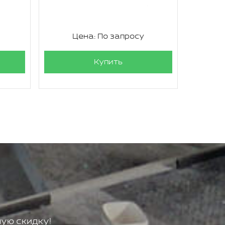
Цена: По запросу
Ц
Купить
ую скидку!