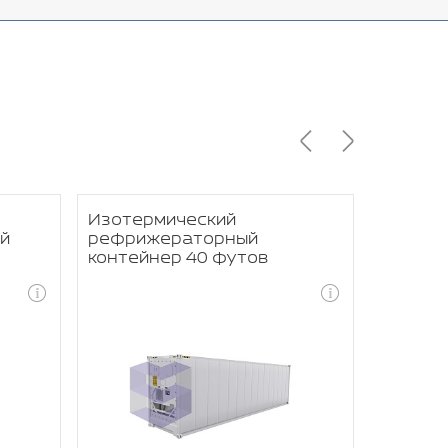
Изотермический
Изотер
й
рефрижераторный
рефри
контейнер 40 футов
контей