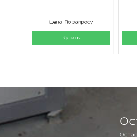
су
Цена: По запросу
Купить
Ос
Остав