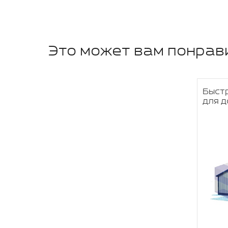
Это может вам понрав
Быст
для д