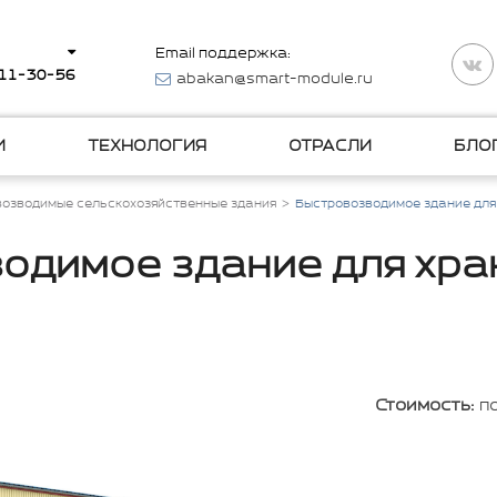
Email поддержка:
511-30-56
abakan@smart-module.ru
И
ТЕХНОЛОГИЯ
ОТРАСЛИ
БЛО
озводимые сельскохозяйственные здания
Быстровозводимое здание для
одимое здание для хра
Стоимость:
п