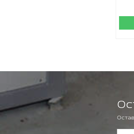
Ос
Остав