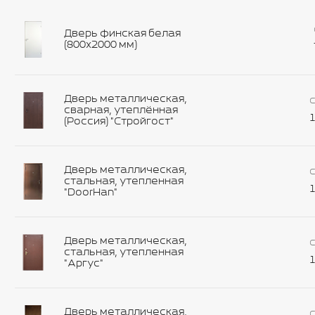
Дверь финская белая
(800х2000 мм)
Дверь металлическая,
С
сварная, утеплённая
1
(Россия) "Стройгост"
Дверь металлическая,
С
стальная, утепленная
1
"DoorHan"
Дверь металлическая,
С
стальная, утепленная
1
"Аргус"
Дверь металлическая,
С