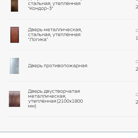
стальная, утеплённая
2
"Кондор-3"
Дверь металлическая,
С
стальная, утеплённая
1
"Логика"
С
Дверь противопожарная
2
Дверь двустворчатая
С
металлическая,
утеплённая (2100х1800
2
мм)