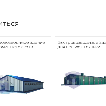
иться
ровозводимое здание
Быстровозводимое зд
омашнего скота
для сельхоз техники